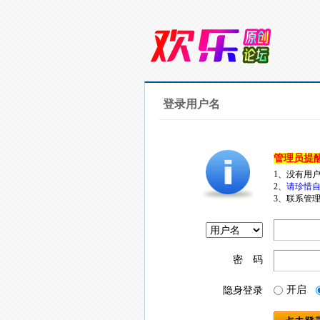
登录用户名
管理员提
1、没有用
2、
请珍惜自
3、联系管理
密 码
开启
隐身登录