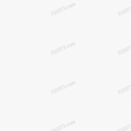
333373.com
33337
333373.com
33337
333373.com
33337
333373.com
33337