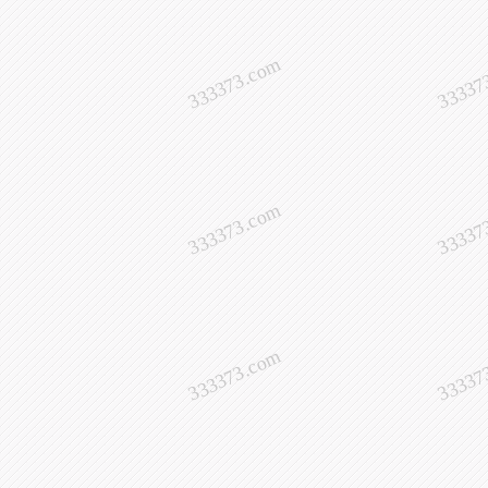
333373.com
33337
333373.com
33337
333373.com
33337