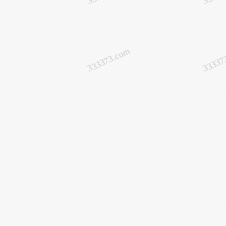
333373.com
33337