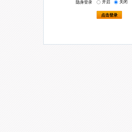
开启
关闭
隐身登录
点击登录