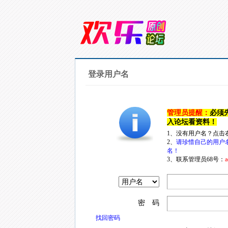
登录用户名
管理员提醒：
必须
入论坛看资料！
1、没有用户名？点击
2、
请珍惜自己的用户
名！
3、联系管理员68号：
a
密 码
找回密码