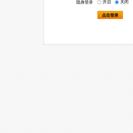
开启
关闭
隐身登录
点击登录