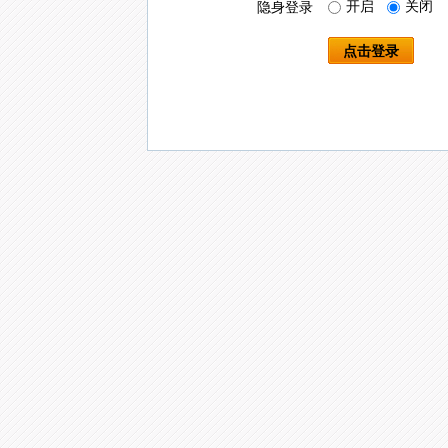
开启
关闭
隐身登录
点击登录