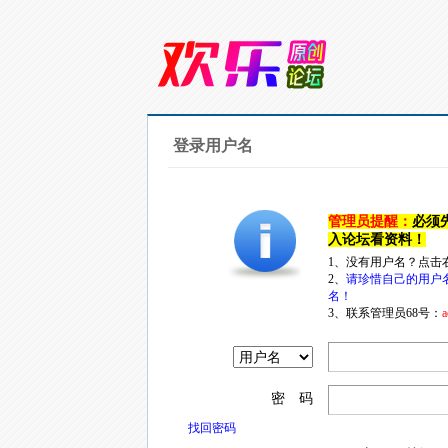
登录用户名
管理员提醒：
必须
入论坛看资料！
1、没有用户名？点击
2、
请珍惜自己的用户
名！
3、联系管理员68号：
a
密 码
找回密码