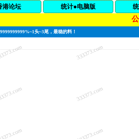
香港论坛
统计●电脑版
统
公
9999999999%~1头~3尾，最稳的料！
33373.com
333373.com
33373.com
333373.com
33373.com
333373.com