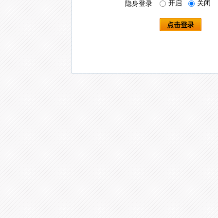
开启
关闭
隐身登录
点击登录