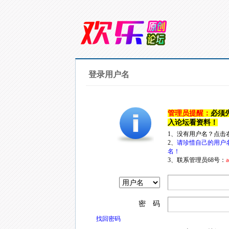
登录用户名
管理员提醒：
必须
入论坛看资料！
1、没有用户名？点击
2、
请珍惜自己的用户
名！
3、联系管理员68号：
a
密 码
找回密码