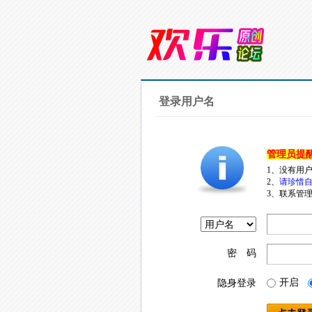
登录用户名
管理员提
1、没有用
2、
请珍惜自
3、联系管理
密 码
开启
隐身登录