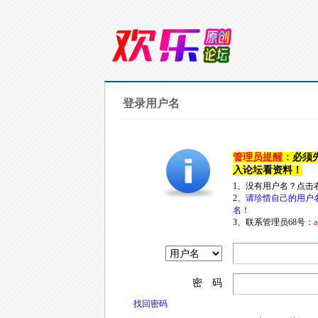
登录用户名
管理员提醒：
必须
入论坛看资料！
1、没有用户名？点击
2、
请珍惜自己的用户
名！
3、联系管理员68号：
a
密 码
找回密码