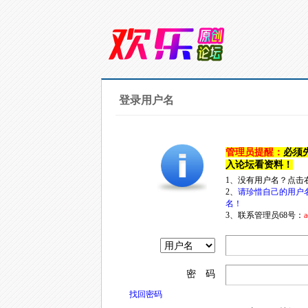
登录用户名
管理员提醒：
必须
入论坛看资料！
1、没有用户名？点击
2、
请珍惜自己的用户
名！
3、联系管理员68号：
a
密 码
找回密码