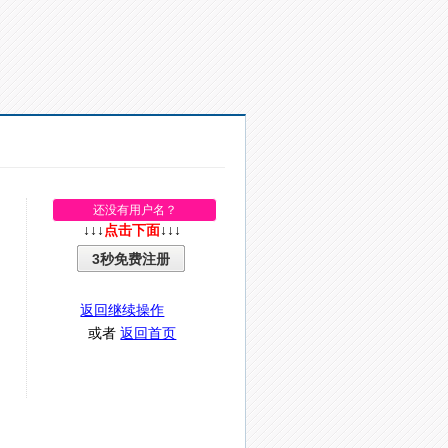
还没有用户名？
↓↓↓
点击下面
↓↓↓
3秒免费注册
返回继续操作
或者
返回首页