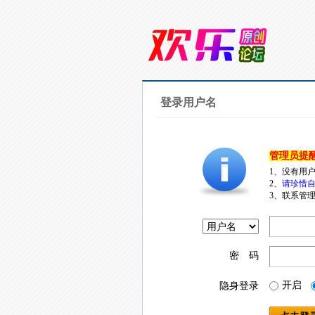
登录用户名
管理员提
1、没有用
2、
请珍惜自
3、联系管理
密 码
开启
隐身登录