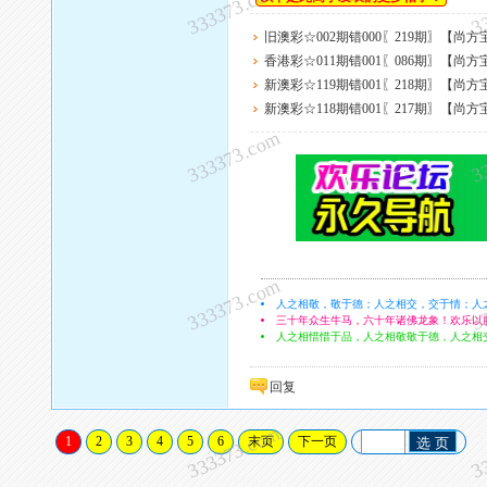
333373.com
3
旧澳彩☆002期错000〖219期〗【
香港彩☆011期错001〖086期〗【
新澳彩☆119期错001〖218期〗【
新澳彩☆118期错001〖217期〗【
333373.com
3
333373.com
3
人之相敬，敬于德；人之相交，交于情；人
三十年众生牛马，六十年诸佛龙象！欢乐以
人之相惜惜于品，人之相敬敬于德，人之相
回复
333373.com
3
1
2
3
4
5
6
末页
下一页
选 页