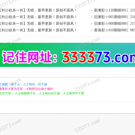
33373.com
333373.com
尚方宝剑㊣砍杀一肖】无错，最早更新！原创不跟风！
新澳彩☆120期错001
尚方宝剑㊣砍杀一肖】无错，最早更新！原创不跟风！
旧澳彩☆001期错000
尚方宝剑㊣砍杀一肖】无错，最早更新！原创不跟风！
旧澳彩☆000期错000
尚方宝剑㊣砍杀一肖】无错，最早更新！原创不跟风！
香港彩☆010期错000
33373.com
333373.com
33373.com
333373.com
之相随，随于义；人之相信，信于诚
服务好大家为宗旨，才能把论坛做大做好
交交于情； 人之相拥拥于礼，人之相信信于诚，人之相伴伴于爱
33373.com
333373.com