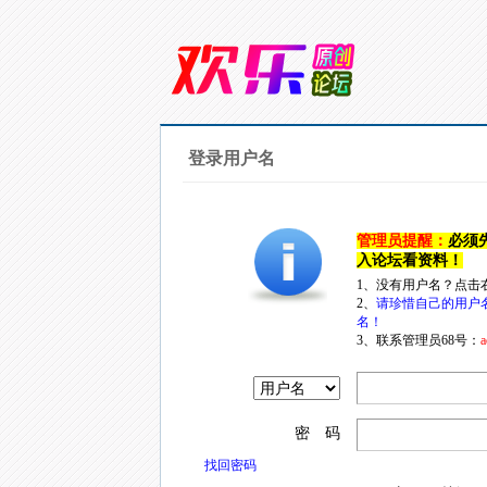
登录用户名
管理员提醒：
必须
入论坛看资料！
1、没有用户名？点击
2、
请珍惜自己的用户
名！
3、联系管理员68号：
a
密 码
找回密码