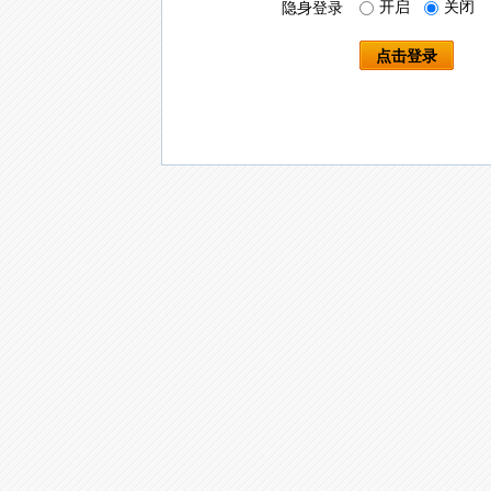
开启
关闭
隐身登录
点击登录