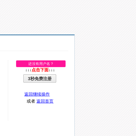
还没有用户名？
↓↓↓
点击下面
↓↓↓
3秒免费注册
返回继续操作
或者
返回首页