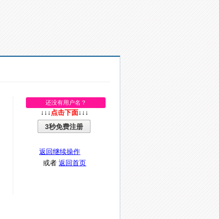
还没有用户名？
↓↓↓
点击下面
↓↓↓
3秒免费注册
返回继续操作
或者
返回首页