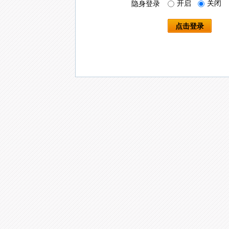
开启
关闭
隐身登录
点击登录