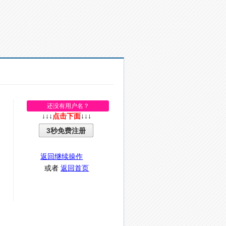
还没有用户名？
↓↓↓
点击下面
↓↓↓
3秒免费注册
返回继续操作
或者
返回首页