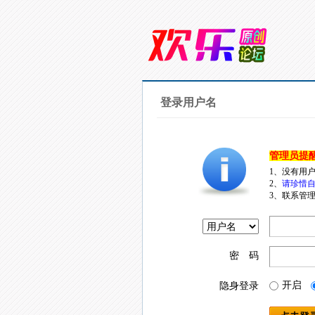
登录用户名
管理员提
1、没有用
2、
请珍惜自
3、联系管理
密 码
开启
隐身登录