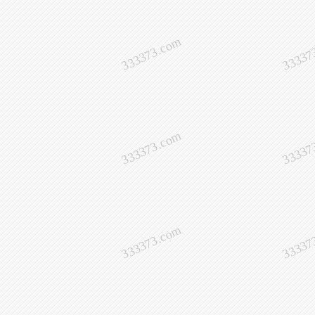
333373.com
33337
333373.com
33337
333373.com
33337