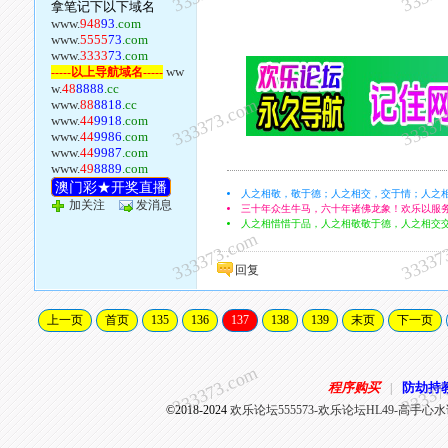
拿笔记下以下域名
www.
948
93
.com
www.
5555
73
.com
www.
3333
73
.com
ww
-----以上导航域名-----
w.
48
8888
.cc
333373.com
33337
www.
88
8818
.cc
www.
44
9918
.com
www.
44
9986
.com
www.
44
9987
.com
www.
49
8889
.com
澳门彩★开奖直播
人之相敬，敬于德；人之相交，交于情；人之
加关注
发消息
三十年众生牛马，六十年诸佛龙象！欢乐以服
人之相惜惜于品，人之相敬敬于德，人之相交
333373.com
33337
回复
上一页
首页
135
136
137
138
139
末页
下一页
333373.com
33337
程序购买
防劫持
|
©2018-2024
欢乐论坛555573-欢乐论坛HL49-高