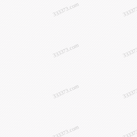
333373.com
33337
333373.com
33337
333373.com
33337
333373.com
33337