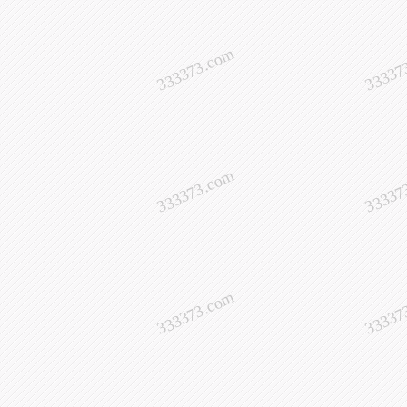
333373.com
33337
333373.com
33337
333373.com
33337