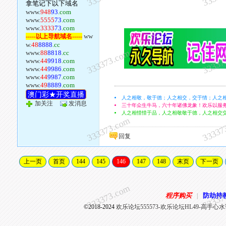
拿笔记下以下域名
www.
948
93
.com
www.
5555
73
.com
www.
3333
73
.com
ww
-----以上导航域名-----
w.
48
8888
.cc
333373.com
33337
www.
88
8818
.cc
www.
44
9918
.com
www.
44
9986
.com
www.
44
9987
.com
www.
49
8889
.com
澳门彩★开奖直播
人之相敬，敬于德；人之相交，交于情；人之
加关注
发消息
三十年众生牛马，六十年诸佛龙象！欢乐以服
人之相惜惜于品，人之相敬敬于德，人之相交
333373.com
33337
回复
上一页
首页
144
145
146
147
148
末页
下一页
333373.com
33337
程序购买
防劫持
|
©2018-2024
欢乐论坛555573-欢乐论坛HL49-高