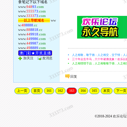
拿笔记下以下域名
www.
948
93
.com
www.
5555
73
.com
www.
3333
73
.com
ww
-----以上导航域名-----
w.
48
8888
.cc
333373.com
3
www.
88
8818
.cc
www.
44
9918
.com
www.
44
9986
.com
www.
44
9987
.com
www.
49
8889
.com
澳门彩★开奖直播
人之相敬，敬于德；人之相交，交于情；人
加关注
发消息
三十年众生牛马，六十年诸佛龙象！欢乐以
人之相惜惜于品，人之相敬敬于德，人之相
333373.com
3
回复
上一页
首页
161
162
163
164
165
末页
下一页
333373.com
3
©2018-2024
欢乐论坛