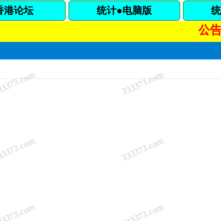
香港论坛
统计●电脑版
统
公告
33373.com
333373.com
33373.com
333373.com
33373.com
333373.com