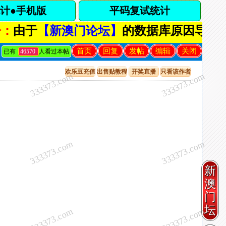
计●手机版
平码复试统计
：
由于
【新澳门论坛】
的数据库原因导致历
首页
回复
发帖
编辑
关闭
已有
46570
人看过本帖
欢乐豆充值
出售贴教程
开奖直播
只看该作者
333373.com
333373.com
333373.com
333373.com
新
澳
门
坛
333373.com
333373.com