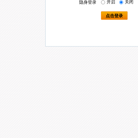
开启
关闭
隐身登录
点击登录