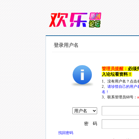
登录用户名
管理员提醒：
必须
入论坛看资料！
1、没有用户名？点击
2、
请珍惜自己的用户
名！
3、联系管理员68号：
a
密 码
找回密码