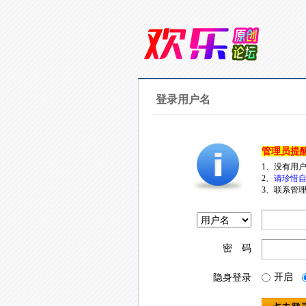
登录用户名
管理员提
1、没有用
2、
请珍惜自
3、联系管理
密 码
开启
隐身登录