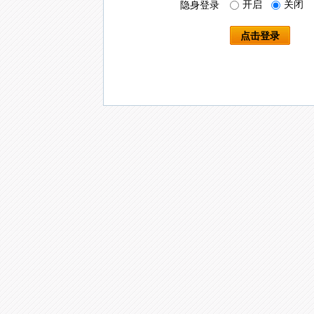
开启
关闭
隐身登录
点击登录