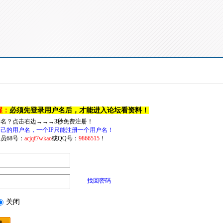
醒：
必须先登录用户名后，才能进入论坛看资料！
户名？点击右边→→→3秒免费注册！
己的用户名，一个IP只能注册一个用户名！
员68号：
acjqf7wkao
或QQ号：
9866515
！
找回密码
关闭