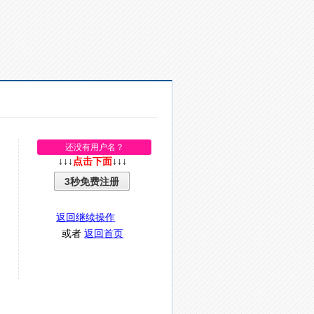
还没有用户名？
↓↓↓
点击下面
↓↓↓
3秒免费注册
返回继续操作
或者
返回首页