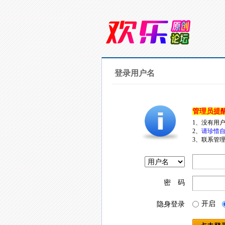
登录用户名
管理员提
1、没有用
2、
请珍惜自
3、联系管理
密 码
开启
隐身登录