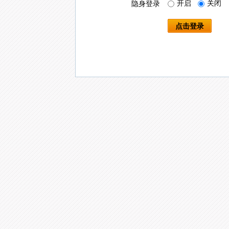
开启
关闭
隐身登录
点击登录