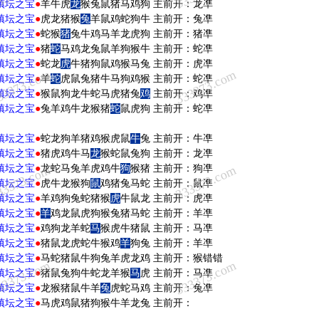
镇坛之宝
●
羊牛虎
龙
猴兔鼠猪马鸡狗 主前开：龙凖
镇坛之宝
●
虎龙猪猴
兔
羊鼠鸡蛇狗牛 主前开：兔凖
镇坛之宝
●
蛇猴
猪
兔牛鸡马羊龙虎狗 主前开：猪凖
镇坛之宝
●
猪
蛇
马鸡龙兔鼠羊狗猴牛 主前开：蛇凖
镇坛之宝
●
蛇龙
虎
牛猪狗鼠鸡猴马兔 主前开：虎凖
33373.com
333373.com
镇坛之宝
●
羊
蛇
虎鼠兔猪牛马狗鸡猴 主前开：蛇凖
镇坛之宝
●
猴鼠狗龙牛蛇马虎猪兔
鸡
主前开：鸡凖
镇坛之宝
●
兔羊鸡牛龙猴猪
蛇
鼠虎狗 主前开：蛇凖
镇坛之宝
●
蛇龙狗羊猪鸡猴虎鼠
牛
兔 主前开：牛凖
镇坛之宝
●
猪虎鸡牛马
龙
猴蛇鼠兔狗 主前开：龙凖
33373.com
333373.com
镇坛之宝
●
龙蛇马兔羊虎鸡牛
狗
猴猪 主前开：狗凖
镇坛之宝
●
虎牛龙猴狗
鼠
鸡猪兔马蛇 主前开：鼠凖
镇坛之宝
●
羊鸡狗兔蛇猪猴
虎
牛鼠龙 主前开：虎凖
镇坛之宝
●
羊
鸡龙鼠虎狗猴兔猪马蛇 主前开：羊凖
镇坛之宝
●
鸡狗龙羊蛇
马
猴虎牛猪鼠 主前开：马凖
镇坛之宝
●
猪鼠龙虎蛇牛猴鸡
羊
狗兔 主前开：羊凖
镇坛之宝
●
马蛇猪鼠牛狗兔羊虎龙鸡 主前开：猴错错
33373.com
333373.com
镇坛之宝
●
猪鼠兔狗牛蛇龙羊猴
马
虎 主前开：马凖
镇坛之宝
●
龙猴猪鼠牛羊
兔
虎蛇马鸡 主前开：兔凖
镇坛之宝
●
马虎鸡鼠猪狗猴牛羊龙兔 主前开：