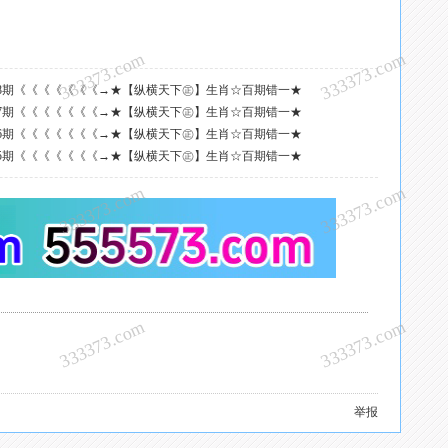
333373.com
333373.com
〗218期《《《《《《《→★【纵横天下㊣】生肖☆百期错一★
★谁与争锋！
〗217期《《《《《《《→★【纵横天下㊣】生肖☆百期错一★
★谁与争锋！
〗216期《《《《《《《→★【纵横天下㊣】生肖☆百期错一★
★谁与争锋！
〗215期《《《《《《《→★【纵横天下㊣】生肖☆百期错一★
★谁与争锋！
333373.com
333373.com
333373.com
333373.com
举报