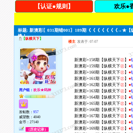
【认证●规则】
欢乐●
标题: 新澳彩〖031期错001〗189期《《《《《《《
锋！
【
纵横天下
】
楼主
发表于: 07-07
333373.com
3
新澳彩+158期【纵横天下
㊣
】
●
新澳彩+159期【纵横天下
㊣
】
●
新澳彩+160期【纵横天下
㊣
】
●
新澳彩+161期【纵横天下
㊣
】
●
333373.com
3
新澳彩+162期【纵横天下
㊣
】
●
用户组：
欢乐★码神
新澳彩+163期【纵横天下
㊣
】
●
新澳彩+164期【纵横天下
㊣
】
●
新澳彩+165期【纵横天下
㊣
】
●
新澳彩+166期【纵横天下
㊣
】
●
发帖数：
957
新澳彩+167期【纵横天下
㊣
】
●
威望数：4040
金币：27140
新澳彩+168期【纵横天下
㊣
】
●
333373.com
3
新澳彩+169期【纵横天下
㊣
】
●
（历史记录）