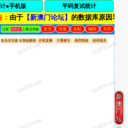
计●手机版
平码复试统计
：
由于
【新澳门论坛】
的数据库原因导致历
首页
回复
发帖
编辑
关闭
已有
63122
人看过本帖
欢乐豆充值
出售贴教程
开奖直播
只看楼主
倒序阅读
使用道具
333373.com
333373.com
333373.com
333373.com
新
澳
门
坛
333373.com
333373.com