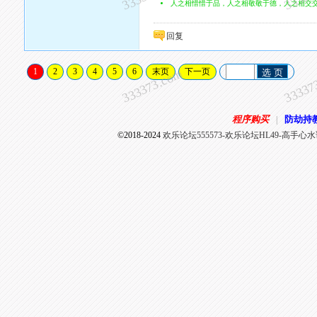
人之相惜惜于品，人之相敬敬于德，人之相交
回复
333373.com
33337
1
2
3
4
5
6
末页
下一页
选 页
程序购买
防劫持
|
©2018-2024
欢乐论坛555573-欢乐论坛HL49-高