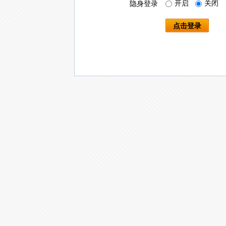
开启
关闭
隐身登录
点击登录