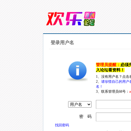
登录用户名
管理员提醒：
必须
入论坛看资料！
1、没有用户名？点击
2、
请珍惜自己的用户
名！
3、联系管理员68号：
a
密 码
找回密码