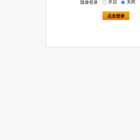
开启
关闭
隐身登录
点击登录