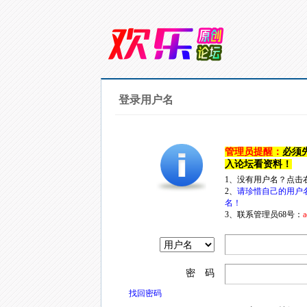
登录用户名
管理员提醒：
必须
入论坛看资料！
1、没有用户名？点击
2、
请珍惜自己的用户
名！
3、联系管理员68号：
a
密 码
找回密码