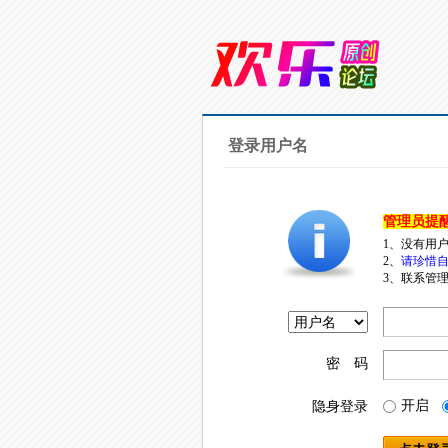
登录用户名
管理员提
1、没有用
2、
请珍惜自
3、联系管理
密 码
开启
隐身登录