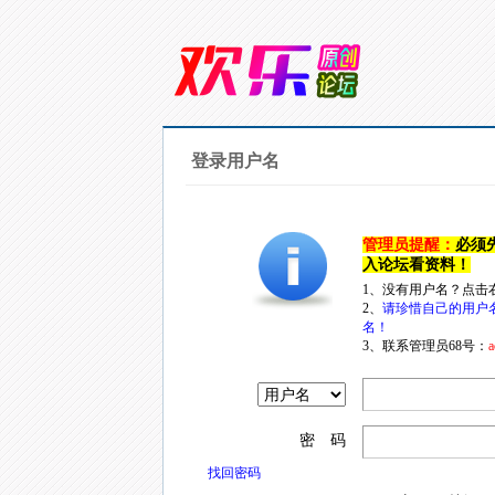
登录用户名
管理员提醒：
必须
入论坛看资料！
1、没有用户名？点击
2、
请珍惜自己的用户
名！
3、联系管理员68号：
a
密 码
找回密码