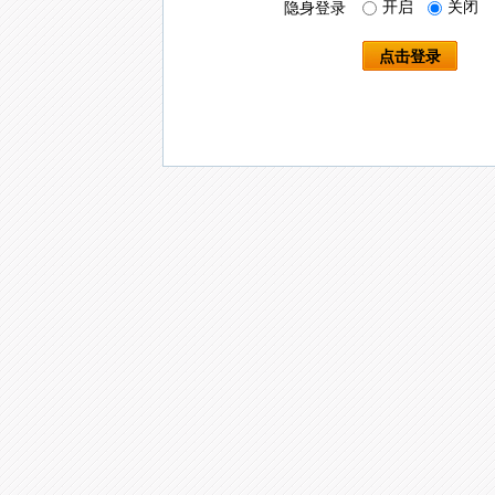
开启
关闭
隐身登录
点击登录