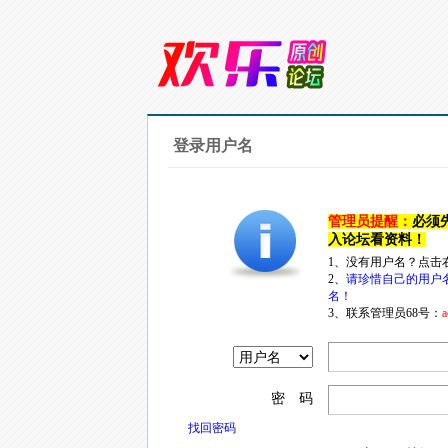
登录用户名
管理员提醒：
必须
入论坛看资料！
1、没有用户名？点击
2、
请珍惜自己的用户
名！
3、联系管理员68号：
a
密 码
找回密码