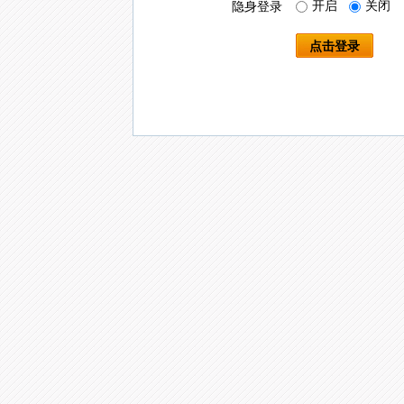
开启
关闭
隐身登录
点击登录