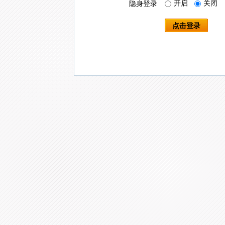
开启
关闭
隐身登录
点击登录