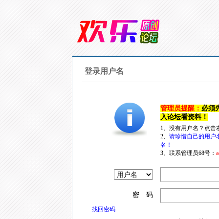
登录用户名
管理员提醒：
必须
入论坛看资料！
1、没有用户名？点击
2、
请珍惜自己的用户
名！
3、联系管理员68号：
a
密 码
找回密码