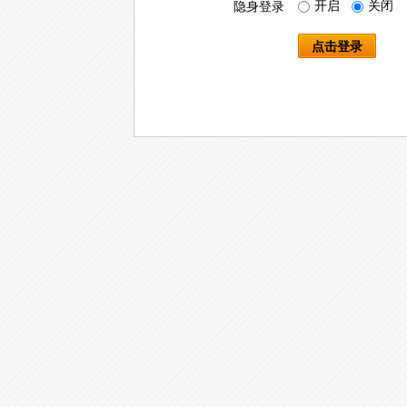
开启
关闭
隐身登录
点击登录