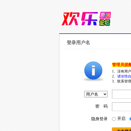
登录用户名
管理员提
1、没有用
2、
请珍惜自
3、联系管理
密 码
开启
隐身登录