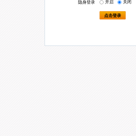
开启
关闭
隐身登录
点击登录