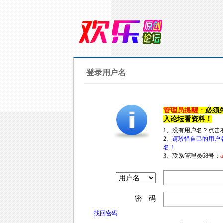
登录用户名
管理员提醒：
必须
入论坛看资料！
1、没有用户名？点击
2、
请珍惜自己的用户
名！
3、联系管理员68号：
a
密 码
找回密码