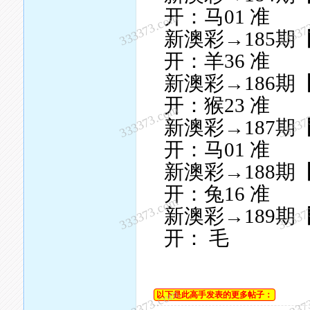
开：马01 准
333373.com
33337
新澳彩→185期
开：羊36 准
新澳彩→186期
开：猴23 准
333373.com
33337
新澳彩→187期
开：马01 准
新澳彩→188期
开：兔16 准
333373.com
33337
新澳彩→189期
开： 毛
333373.com
33337
以下是此高手发表的更多帖子：