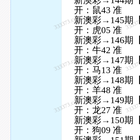
新澳彩→144期
开：鼠43 准
333373.com
33337
新澳彩→145期
开：虎05 准
新澳彩→146期
开：牛42 准
333373.com
33337
新澳彩→147期
开：马13 准
新澳彩→148期
开：羊48 准
新澳彩→149期
333373.com
33337
开：龙27 准
新澳彩→150期
开：狗09 准