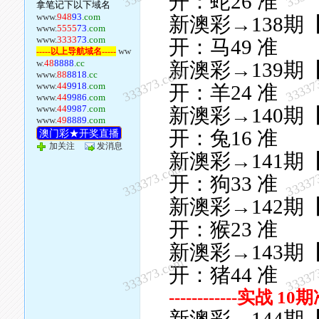
开：蛇26 准
拿笔记下以下域名
www.
948
93
.com
新澳彩→138期
www.
5555
73
.com
www.
3333
73
.com
开：马49 准
ww
-----以上导航域名-----
w.
48
8888
.cc
新澳彩→139期
333373.com
33337
www.
88
8818
.cc
www.
44
9918
.com
开：羊24 准
www.
44
9986
.com
www.
44
9987
.com
新澳彩→140期
www.
49
8889
.com
开：兔16 准
澳门彩★开奖直播
加关注
发消息
新澳彩→141期
333373.com
33337
开：狗33 准
新澳彩→142期
开：猴23 准
新澳彩→143期
333373.com
33337
开：猪44 准
------------实战 10