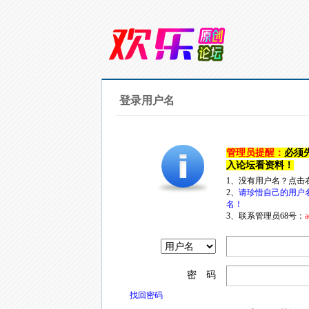
登录用户名
管理员提醒：
必须
入论坛看资料！
1、没有用户名？点击
2、
请珍惜自己的用户
名！
3、联系管理员68号：
a
密 码
找回密码