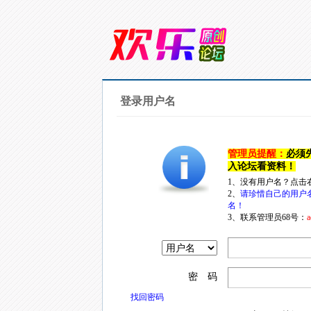
登录用户名
管理员提醒：
必须
入论坛看资料！
1、没有用户名？点击
2、
请珍惜自己的用户
名！
3、联系管理员68号：
a
密 码
找回密码