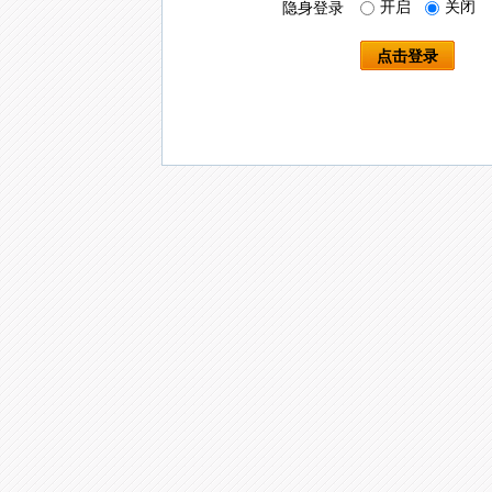
开启
关闭
隐身登录
点击登录