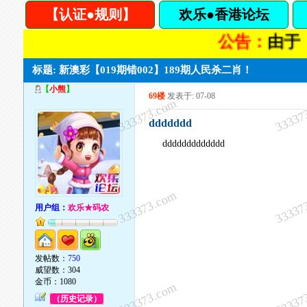
【认证●规则】
欢乐●香港论坛
公告：
由于
【
标题: 新澳彩【019期错002】189期人民杀二肖！
【
小熊
】
69楼
发表于: 07-08
333373.com
33337
ddddddd
ddddddddddddd
333373.com
33337
用户组：
欢乐★码农
发帖数：
750
威望数：304
金币：1080
333373.com
33337
（历史记录）