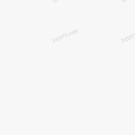
333373.com
33337