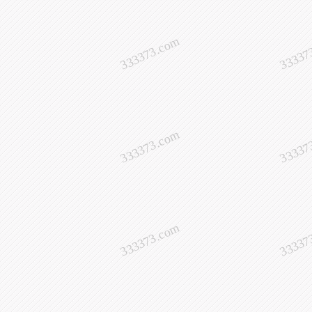
333373.com
33337
333373.com
33337
333373.com
33337