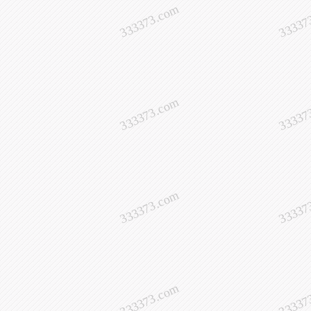
333373.com
33337
333373.com
33337
333373.com
33337
333373.com
33337