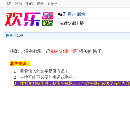
门户
论坛
图酷
资讯
更多
帖子
用户
版块
搜索
> 帖子
抱歉，没有找到与"
浣犲ソ鐗圭爜
"相关的帖子。
相关建议
：
1：看看输入的文字是否有误！
2：去掉可能不必要的字词或字符！
3：搜索资料帖子时，帖子的标题上（也称主题）必须要有的内