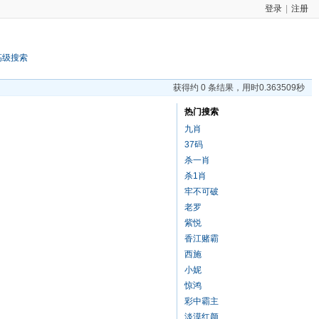
登录
|
注册
高级搜索
获得约 0 条结果，用时0.363509秒
热门搜索
九肖
37码
杀一肖
杀1肖
牢不可破
老罗
紫悦
香江赌霸
西施
小妮
惊鸿
彩中霸主
淡漠红颜