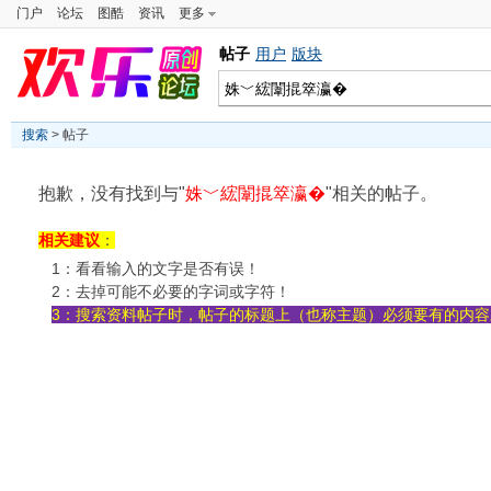
门户
论坛
图酷
资讯
更多
帖子
用户
版块
搜索
> 帖子
抱歉，没有找到与"
姝﹀綋闈掍箤瀛�
"相关的帖子。
相关建议
：
1：看看输入的文字是否有误！
2：去掉可能不必要的字词或字符！
3：搜索资料帖子时，帖子的标题上（也称主题）必须要有的内