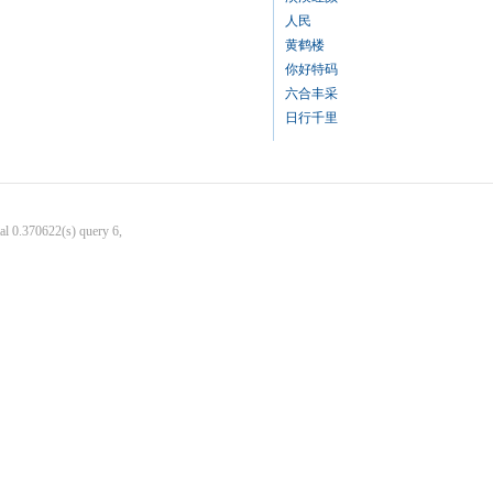
人民
黄鹤楼
你好特码
六合丰采
日行千里
al 0.370622(s) query 6,