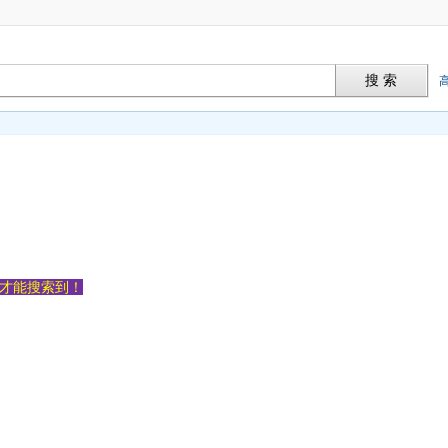
搜 索
容才能搜索到！